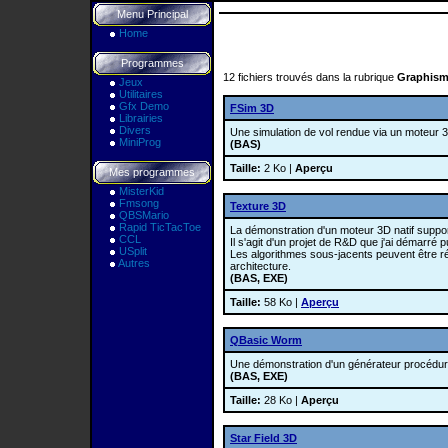
Menu Principal
Home
Programmes
12 fichiers trouvés dans la rubrique
Graphis
Jeux
Utilitaires
Gfx Demo
FSim 3D
Librairies
Divers
Une simulation de vol rendue via un moteur 3D 
MiniProg
(BAS)
Taille:
2 Ko |
Aperçu
Mes programmes
MisterKid
Fmsong
Texture 3D
QBSMario
Rapid TicTacToe
La démonstration d'un moteur 3D natif suppo
CCL
Il s'agit d'un projet de R&D que j'ai démarré
USplit
Les algorithmes sous-jacents peuvent être réu
Autres
architecture.
(BAS, EXE)
Taille:
58 Ko |
Aperçu
QBasic Worm
Une démonstration d'un générateur procédural
(BAS, EXE)
Taille:
28 Ko |
Aperçu
Star Field 3D