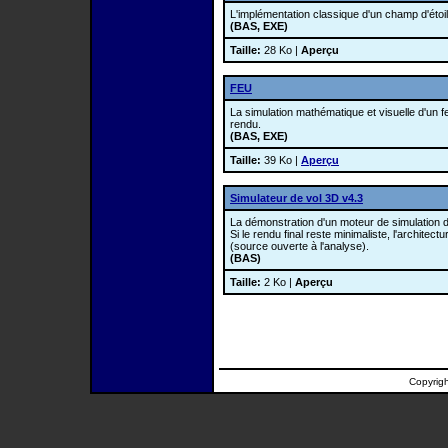
L'implémentation classique d'un champ d'étoil
(BAS, EXE)
Taille:
28 Ko |
Aperçu
FEU
La simulation mathématique et visuelle d'un f
rendu.
(BAS, EXE)
Taille:
39 Ko |
Aperçu
Simulateur de vol 3D v4.3
La démonstration d'un moteur de simulation d
Si le rendu final reste minimaliste, l'architec
(source ouverte à l'analyse).
(BAS)
Taille:
2 Ko |
Aperçu
Copyrig