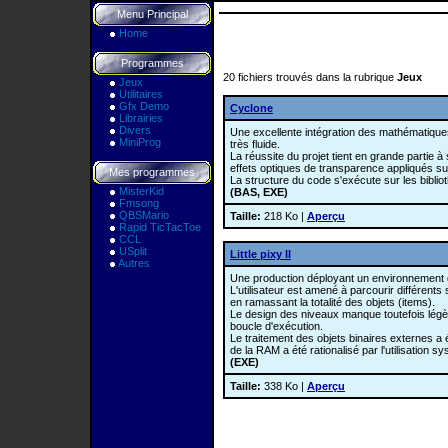
Menu Principal
Home
Programmes
20 fichiers trouvés dans la rubrique
Jeux
Jeux
Utilitaires
Gfx Demo
Cyclone
Librairies
Divers
Une excellente intégration des mathématiques
MiniProg
très fluide.
La réussite du projet tient en grande partie à
effets optiques de transparence appliqués su
Mes programmes
La structure du code s'exécute sur les biblio
MisterKid
(BAS, EXE)
Fmsong
QBSMario
Taille:
218 Ko |
Aperçu
Rapid TicTacToe
CCL
USplit
Little pixy II
Autres
Une production déployant un environnement d
L'utilisateur est amené à parcourir différents 
en ramassant la totalité des objets (items).
Le design des niveaux manque toutefois légèr
boucle d'exécution.
Le traitement des objets binaires externes a 
de la RAM a été rationalisé par l'utilisation
(EXE)
Taille:
338 Ko |
Aperçu