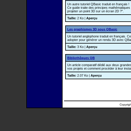
Un autre tutoriel QBasic traduit en français !
Ce guide traite des principes mathématiques
projeter un point 3D sur un écran 2D ?".
Taille:
2 Ko |
Aperçu
Les graphismes 3D sous QBasic
Un tutoriel anglophone traduit en français. C
adopter pour générer un rendu 3D avec QBa
Taille:
3 Ko |
Aperçu
Bibliothèques QB
Un article comparatif dédié aux deux grandes
vos projets et comment procéder à leur instal
Taille:
2.07 Ko |
Aperçu
Copyrig