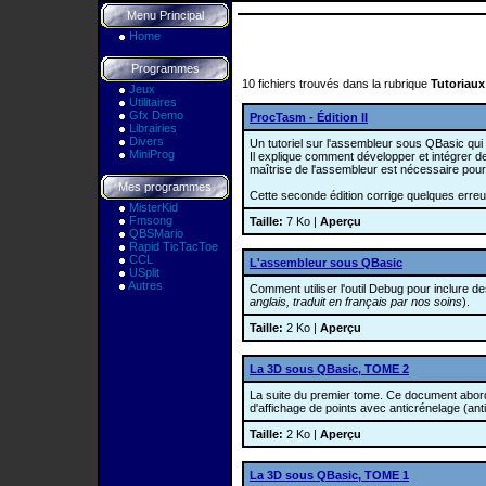
Menu Principal
Home
Programmes
10 fichiers trouvés dans la rubrique
Tutoriau
Jeux
Utilitaires
Gfx Demo
ProcTasm - Édition II
Librairies
Divers
Un tutoriel sur l'assembleur sous QBasic qui
MiniProg
Il explique comment développer et intégrer 
maîtrise de l'assembleur est nécessaire pour 
Mes programmes
Cette seconde édition corrige quelques erreur
MisterKid
Fmsong
Taille:
7 Ko |
Aperçu
QBSMario
Rapid TicTacToe
CCL
L'assembleur sous QBasic
USplit
Autres
Comment utiliser l'outil Debug pour inclure 
anglais, traduit en français par nos soins
).
Taille:
2 Ko |
Aperçu
La 3D sous QBasic, TOME 2
La suite du premier tome. Ce document aborde
d'affichage de points avec anticrénelage (anti
Taille:
2 Ko |
Aperçu
La 3D sous QBasic, TOME 1