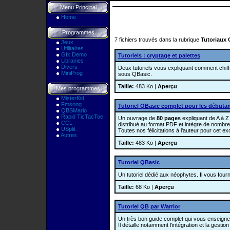
Menu Principal
Home
Programmes
7 fichiers trouvés dans la rubrique
Tutoriaux 
Jeux
Utilitaires
Gfx Demo
Tutoriels : cryptage et palettes
Librairies
Divers
Deux tutoriels vous expliquant comment chiff
MiniProg
sous QBasic.
Taille:
483 Ko |
Aperçu
Mes programmes
MisterKid
Fmsong
Tutoriel QBasic complet pour les débuta
QBSMario
Rapid TicTacToe
Un ouvrage de
80 pages
expliquant de A à Z
CCL
distribué au format PDF et intègre de nombr
USplit
Toutes nos félicitations à l'auteur pour cet ex
Autres
Taille:
483 Ko |
Aperçu
Tutoriel QBasic
Un tutoriel dédié aux néophytes. Il vous fou
Taille:
68 Ko |
Aperçu
Tutoriel QB par Warrior
Un très bon guide complet qui vous enseign
Il détaille notamment l'intégration et la gest