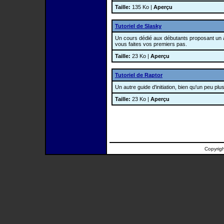
Taille:
135 Ko |
Aperçu
Tutoriel de Slasky
Un cours dédié aux débutants proposant un 
vous faites vos premiers pas.
Taille:
23 Ko |
Aperçu
Tutoriel de Raptor
Un autre guide d'initiation, bien qu'un peu plu
Taille:
23 Ko |
Aperçu
Copyrig