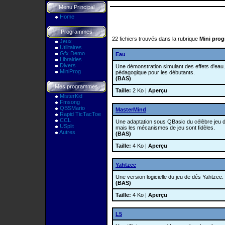
Menu Principal
Home
Programmes
22 fichiers trouvés dans la rubrique
Mini pro
Jeux
Utilitaires
Gfx Demo
Eau
Librairies
Divers
Une démonstration simulant des effets d'eau.
MiniProg
pédagogique pour les débutants.
(BAS)
Mes programmes
Taille:
2 Ko |
Aperçu
MisterKid
Fmsong
QBSMario
MasterMind
Rapid TicTacToe
CCL
Une adaptation sous QBasic du célèbre jeu d
USplit
mais les mécanismes de jeu sont fidèles.
Autres
(BAS)
Taille:
4 Ko |
Aperçu
Yahtzee
Une version logicielle du jeu de dés Yahtzee.
(BAS)
Taille:
4 Ko |
Aperçu
L5