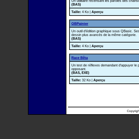
Un utilitaire recensant les paroles des chans
(BAS)
Taille:
4 Ko |
Aperçu
QBPainter
Un outil d'édition graphique sous QBasic. Ses 
dessin plus avancés de la même catégorie.
(BAS)
Taille:
4 Ko |
Aperçu
Race Bêta
Un test de réflexes demandant d'appuyer le p
opposant.
(BAS, EXE)
Taille:
32 Ko |
Aperçu
Copyrig