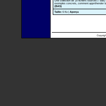
Une collection de 18 fichiers sources (*.bas)
exemples concrets, comment appréhender l
(BAS)
Taille:
6 Ko |
Aperçu
Copyrig