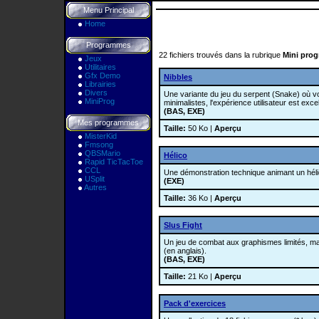
Menu Principal
Home
Programmes
22 fichiers trouvés dans la rubrique
Mini pro
Jeux
Utilitaires
Gfx Demo
Nibbles
Librairies
Divers
Une variante du jeu du serpent (Snake) où 
MiniProg
minimalistes, l'expérience utilisateur est exc
(BAS, EXE)
Mes programmes
Taille:
50 Ko |
Aperçu
MisterKid
Fmsong
QBSMario
Hélico
Rapid TicTacToe
CCL
Une démonstration technique animant un hélic
USplit
(EXE)
Autres
Taille:
36 Ko |
Aperçu
Slus Fight
Un jeu de combat aux graphismes limités, ma
(en anglais).
(BAS, EXE)
Taille:
21 Ko |
Aperçu
Pack d'exercices